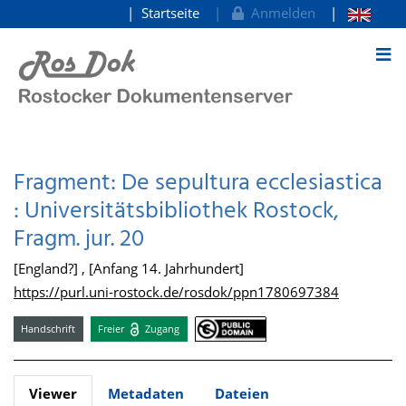
Startseite
Anmelden
zum Inhalt
Fragment: De sepultura ecclesiastica
: Universitätsbibliothek Rostock,
Fragm. jur. 20
[England?] , [Anfang 14. Jahrhundert]
https://purl.uni-rostock.de/rosdok/ppn1780697384
Handschrift
Freier
Zugang
Viewer
Metadaten
Dateien