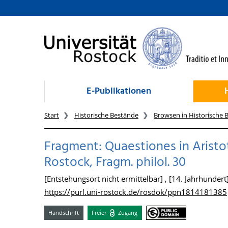
zum Inhalt
E-Publikationen
Start
Historische Bestände
Browsen in Historische 
Fragment: Quaestiones in Aristot
Rostock, Fragm. philol. 30
[Entstehungsort nicht ermittelbar] , [14. Jahrhundert
https://purl.uni-rostock.de/rosdok/ppn1814181385
Handschrift
Freier
Zugang