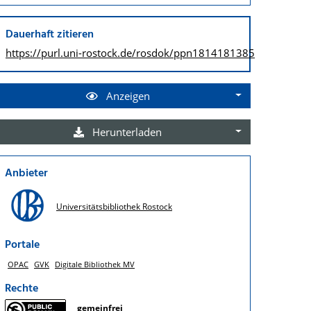
Dauerhaft zitieren
https://purl.uni-rostock.de/
rosdok/ppn1814181385
Anzeigen
Herunterladen
Anbieter
Universitätsbibliothek Rostock
Portale
OPAC
GVK
Digitale Bibliothek MV
Rechte
gemeinfrei