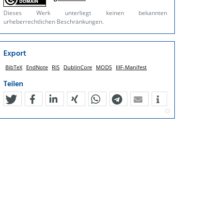
Dieses Werk unterliegt keinen bekannten
urheberrechtlichen Beschränkungen.
Export
BibTeX
EndNote
RIS
DublinCore
MODS
IIIF-Manifest
Teilen
tweet
teilen
mitteilen
teilen
teilen
teilen
mail