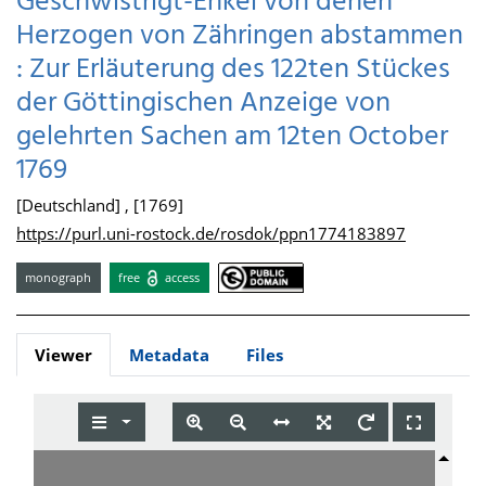
Geschwistrigt-Enkel von denen
Herzogen von Zähringen abstammen
: Zur Erläuterung des 122ten Stückes
der Göttingischen Anzeige von
gelehrten Sachen am 12ten October
1769
[Deutschland] , [1769]
https://purl.uni-rostock.de/rosdok/ppn1774183897
monograph
free
access
Viewer
Metadata
Files