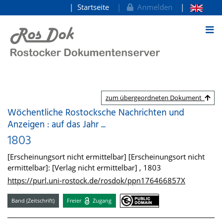
Startseite
Anmelden
zum Inhalt
zum übergeordneten Dokument
Wöchentliche Rostocksche Nachrichten und
Anzeigen : auf das Jahr ...
1803
[Erscheinungsort nicht ermittelbar] [Erscheinungsort nicht
ermittelbar]: [Verlag nicht ermittelbar] , 1803
https://purl.uni-rostock.de/rosdok/ppn176466857X
Band (Zeitschrift)
Freier
Zugang