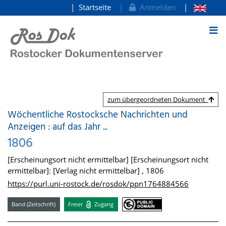
Startseite
Anmelden
zum Inhalt
zum übergeordneten Dokument
Wöchentliche Rostocksche Nachrichten und
Anzeigen : auf das Jahr ...
1806
[Erscheinungsort nicht ermittelbar] [Erscheinungsort nicht
ermittelbar]: [Verlag nicht ermittelbar] , 1806
https://purl.uni-rostock.de/rosdok/ppn1764884566
Band (Zeitschrift)
Freier
Zugang