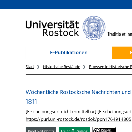
zum Inhalt
E-Publikationen
Start
Historische Bestände
Browsen in Historische 
Wöchentliche Rostocksche Nachrichten und An
1811
[Erscheinungsort nicht ermittelbar] [Erscheinungsort 
https://purl.uni-rostock.de/rosdok/ppn1764914805
Band (Zeitschrift)
Freier
Zugang