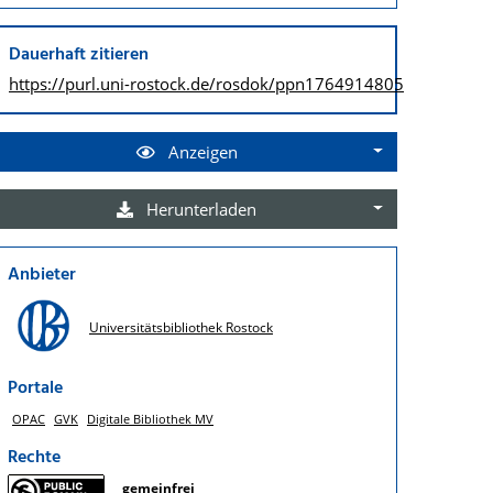
Dauerhaft zitieren
https://purl.uni-rostock.de/
rosdok/ppn1764914805
Anzeigen
Herunterladen
Anbieter
Universitätsbibliothek Rostock
Portale
OPAC
GVK
Digitale Bibliothek MV
Rechte
gemeinfrei