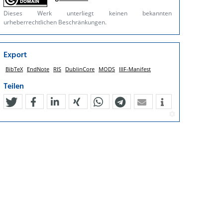
Dieses Werk unterliegt keinen bekannten
urheberrechtlichen Beschränkungen.
Export
BibTeX
EndNote
RIS
DublinCore
MODS
IIIF-Manifest
Teilen
tweet
teilen
mitteilen
teilen
teilen
teilen
mail