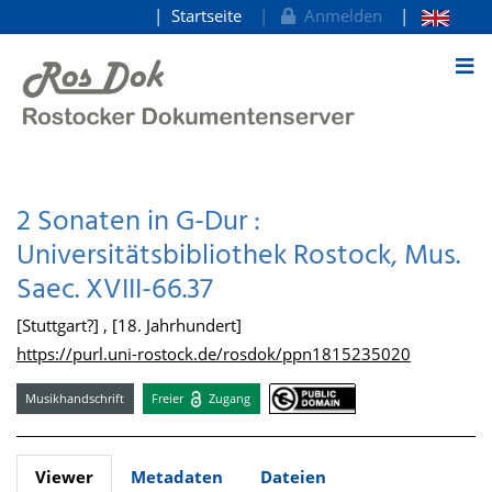
Startseite
Anmelden
zum Inhalt
2 Sonaten in G-Dur :
Universitätsbibliothek Rostock, Mus.
Saec. XVIII-66.37
[Stuttgart?] , [18. Jahrhundert]
https://purl.uni-rostock.de/rosdok/ppn1815235020
Musikhandschrift
Freier
Zugang
Viewer
Metadaten
Dateien