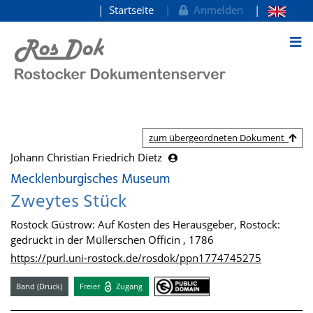
Startseite
Anmelden
zum Inhalt
zum übergeordneten Dokument
Johann Christian Friedrich Dietz
Mecklenburgisches Museum
Zweytes Stück
Rostock Güstrow: Auf Kosten des Herausgeber, Rostock:
gedruckt in der Müllerschen Officin , 1786
https://purl.uni-rostock.de/rosdok/ppn1774745275
Band (Druck)
Freier
Zugang