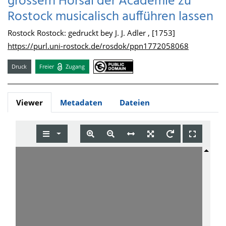
grössern Hörsal der Academie zu
Rostock musicalisch aufführen lassen
Rostock Rostock: gedruckt bey J. J. Adler , [1753]
https://purl.uni-rostock.de/rosdok/ppn1772058068
Druck
Freier
Zugang
Viewer
Metadaten
Dateien