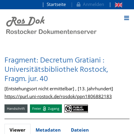
Startseite
Anmelden
zum Inhalt
Fragment: Decretum Gratiani :
Universitätsbibliothek Rostock,
Fragm. jur. 40
[Entstehungsort nicht ermittelbar] , [13. Jahrhundert]
https://purl.uni-rostock.de/rosdok/ppn1806882183
Handschrift
Freier
Zugang
Viewer
Metadaten
Dateien