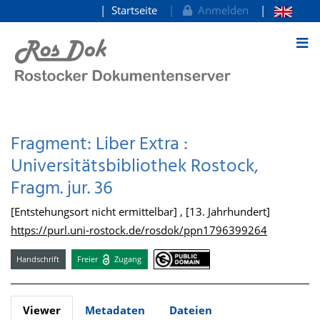
Startseite
Anmelden
zum Inhalt
Fragment: Liber Extra :
Universitätsbibliothek Rostock,
Fragm. jur. 36
[Entstehungsort nicht ermittelbar] , [13. Jahrhundert]
https://purl.uni-rostock.de/rosdok/ppn1796399264
Handschrift
Freier
Zugang
Viewer
Metadaten
Dateien