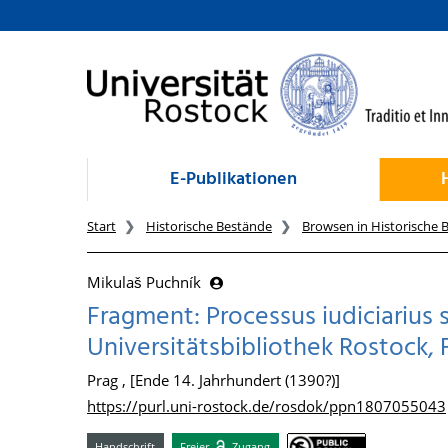
zum Inhalt
E-Publikationen
Start
Historische Bestände
Browsen in Historische 
Mikulaš Puchník
Fragment: Processus iudiciarius
Universitätsbibliothek Rostock, F
Prag , [Ende 14. Jahrhundert (1390?)]
https://purl.uni-rostock.de/rosdok/ppn1807055043
Handschrift
Freier
Zugang