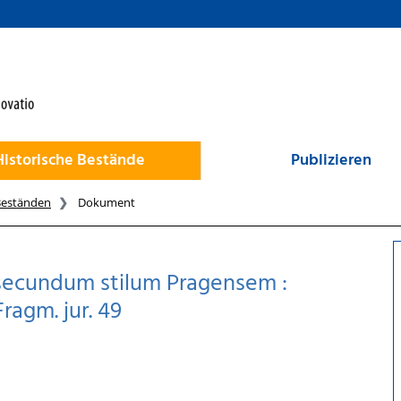
Historische Bestände
Publizieren
Beständen
Dokument
 secundum stilum Pragensem :
ragm. jur. 49