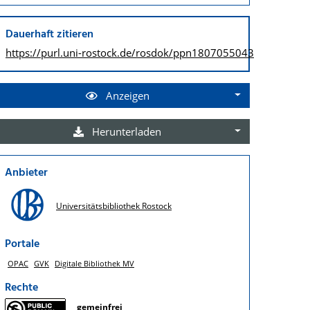
Dauerhaft zitieren
https://purl.uni-rostock.de/
rosdok/ppn1807055043
Anzeigen
Herunterladen
Anbieter
Universitätsbibliothek Rostock
Portale
OPAC
GVK
Digitale Bibliothek MV
Rechte
gemeinfrei