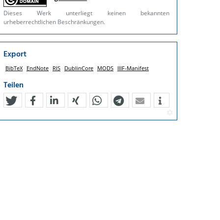
Dieses Werk unterliegt keinen bekannten
urheberrechtlichen Beschränkungen.
Export
BibTeX
EndNote
RIS
DublinCore
MODS
IIIF-Manifest
Teilen
tweet
teilen
mitteilen
teilen
teilen
teilen
mail