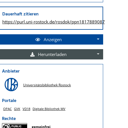
Dauerhaft zitieren
https://purl.uni-rostock.de/
rosdok/ppn1817889087
Anzeigen
Herunterladen
Anbieter
Universitätsbibliothek Rostock
Portale
OPAC
GVK
VD18
Digitale Bibliothek MV
Rechte
gemeinfrei