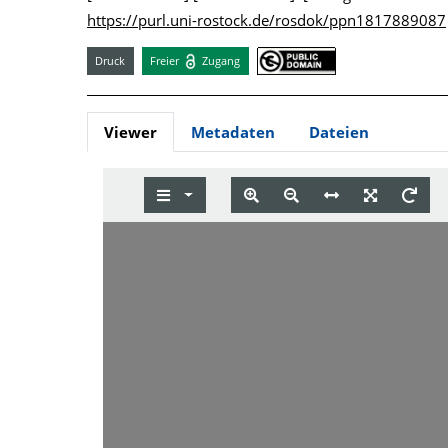
https://purl.uni-rostock.de/rosdok/ppn1817889087
Druck
Freier
Zugang
Viewer
Metadaten
Dateien