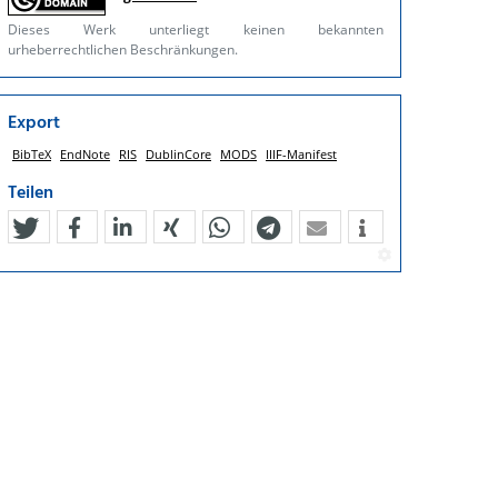
Dieses Werk unterliegt keinen bekannten
urheberrechtlichen Beschränkungen.
Export
BibTeX
EndNote
RIS
DublinCore
MODS
IIIF-Manifest
Teilen
tweet
teilen
mitteilen
teilen
teilen
teilen
mail