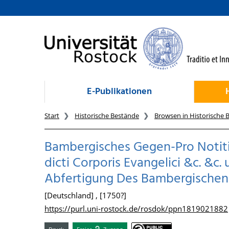
zum Inhalt
E-Publikationen
Start
Historische Bestände
Browsen in Historische 
Bambergisches Gegen-Pro Notiti
dicti Corporis Evangelici &c. &c.
Abfertigung Des Bambergischen
[Deutschland] , [1750?]
https://purl.uni-rostock.de/rosdok/ppn1819021882