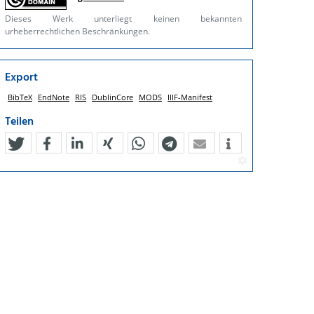
Dieses Werk unterliegt keinen bekannten
urheberrechtlichen Beschränkungen.
Export
BibTeX
EndNote
RIS
DublinCore
MODS
IIIF-Manifest
Teilen
tweet
teilen
mitteilen
teilen
teilen
teilen
mail