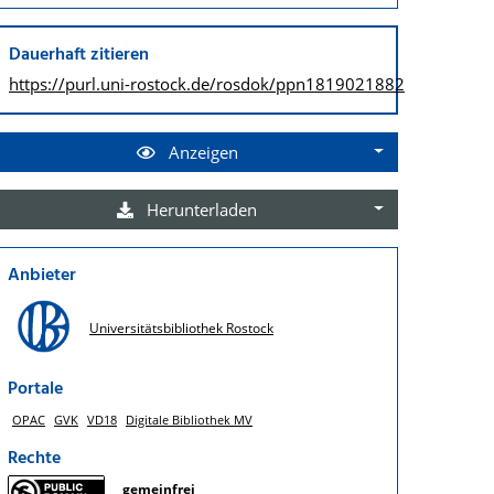
Dauerhaft zitieren
https://purl.uni-rostock.de/
rosdok/ppn1819021882
Anzeigen
Herunterladen
Anbieter
Universitätsbibliothek Rostock
Portale
OPAC
GVK
VD18
Digitale Bibliothek MV
Rechte
gemeinfrei