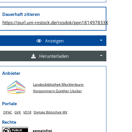
Dauerhaft zitieren
https://purl.uni-rostock.de/
rosdok/ppn181497833X
Anzeigen
Herunterladen
Anbieter
Landesbibliothek Mecklenburg-
Vorpommern Günther Uecker
Portale
OPAC
GVK
VD18
Digitale Bibliothek MV
Rechte
gemeinfrei