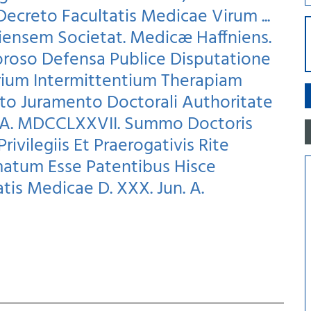
Decreto Facultatis Medicae Virum ...
iensem Societat. Medicæ Haffniens.
roso Defensa Publice Disputatione
rium Intermittentium Therapiam
to Juramento Doctorali Authoritate
n. A. MDCCLXXVII. Summo Doctoris
vilegiis Et Praerogativis Rite
atum Esse Patentibus Hisce
tatis Medicae D. XXX. Jun. A.