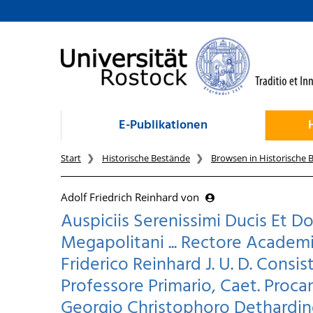
zum Inhalt
E-Publikationen
Start
Historische Bestände
Browsen in Historische 
Adolf Friedrich Reinhard von
Auspiciis Serenissimi Ducis Et D
Megapolitani ... Rectore Academi
Friderico Reinhard J. U. D. Consis
Professore Primario, Caet. Proca
Georgio Christophoro Dethardingi