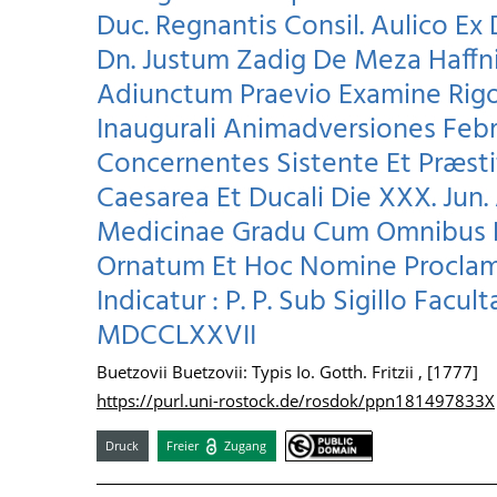
Duc. Regnantis Consil. Aulico Ex 
Dn. Justum Zadig De Meza Haffn
Adiunctum Praevio Examine Rigo
Inaugurali Animadversiones Feb
Concernentes Sistente Et Præsti
Caesarea Et Ducali Die XXX. Ju
Medicinae Gradu Cum Omnibus Pri
Ornatum Et Hoc Nomine Proclam
Indicatur : P. P. Sub Sigillo Facul
MDCCLXXVII
Buetzovii Buetzovii: Typis Io. Gotth. Fritzii , [1777]
https://purl.uni-rostock.de/rosdok/ppn181497833X
Druck
Freier
Zugang