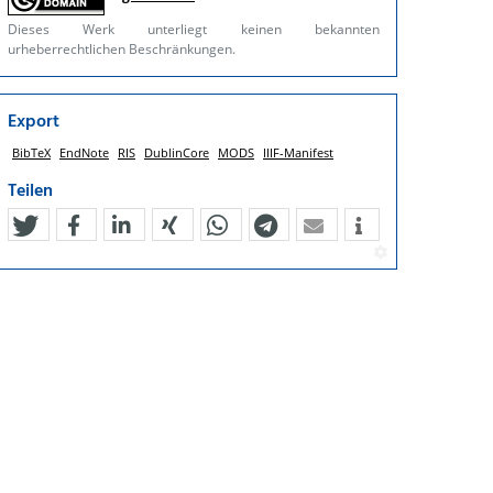
Dieses Werk unterliegt keinen bekannten
urheberrechtlichen Beschränkungen.
Export
BibTeX
EndNote
RIS
DublinCore
MODS
IIIF-Manifest
Teilen
tweet
teilen
mitteilen
teilen
teilen
teilen
mail