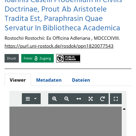
Ioannis Caselii Prooemium In Civilis
Doctrinae, Prout Ab Aristotele
Tradita Est, Paraphrasin Quae
Servatur In Bibliotheca Academica
Rostochii Rostochii: Ex Officina Adleriana , MDCCCXVIII.
https://purl.uni-rostock.de/rosdok/ppn1820077543
Druck
Freier
Zugang
Viewer
Metadaten
Dateien