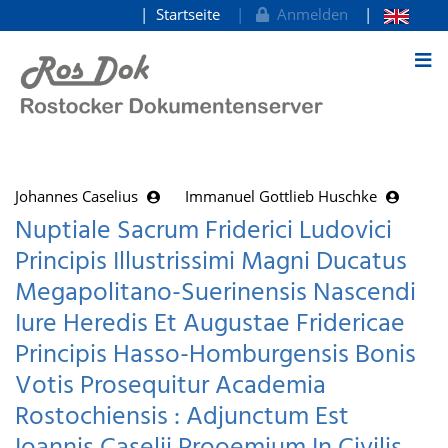
Startseite
Anmelden
zum Inhalt
Johannes Caselius
Immanuel Gottlieb Huschke
Nuptiale Sacrum Friderici Ludovici
Principis Illustrissimi Magni Ducatus
Megapolitano-Suerinensis Nascendi
Iure Heredis Et Augustae Fridericae
Principis Hasso-Homburgensis Bonis
Votis Prosequitur Academia
Rostochiensis : Adjunctum Est