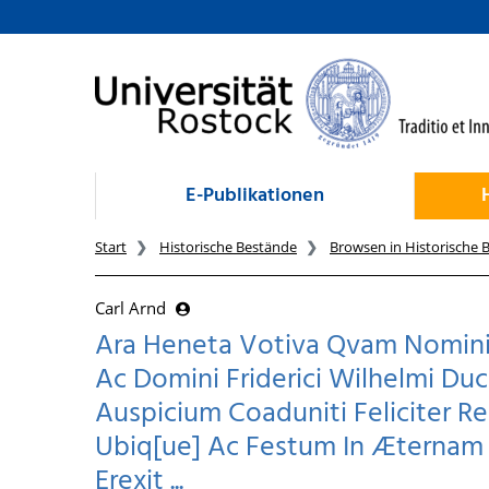
zum Inhalt
E-Publikationen
Start
Historische Bestände
Browsen in Historische 
Carl Arnd
Ara Heneta Votiva Qvam Nomini 
Ac Domini Friderici Wilhelmi Duc
Auspicium Coaduniti Feliciter R
Ubiq[ue] Ac Festum In Æternam S
Erexit ...