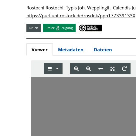
Rostochi Rostochi: Typis Joh. Wepplingii , Calendis J
https://purl.uni-rostock.de/rosdok/ppn177339133X
Druck
Freier
Zugang
Viewer
Metadaten
Dateien