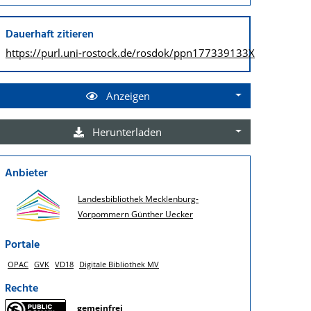
Dauerhaft zitieren
https://purl.uni-rostock.de/
rosdok/ppn177339133X
Anzeigen
Herunterladen
Anbieter
Landesbibliothek Mecklenburg-
Vorpommern Günther Uecker
Portale
OPAC
GVK
VD18
Digitale Bibliothek MV
Rechte
gemeinfrei