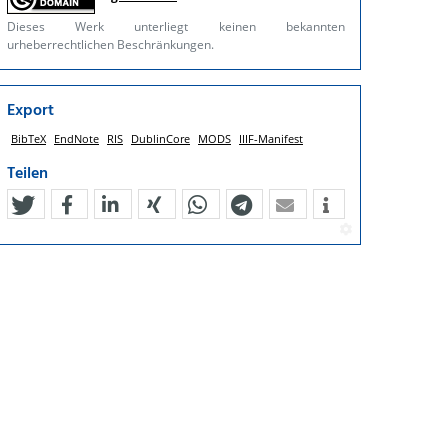
Dieses Werk unterliegt keinen bekannten
urheberrechtlichen Beschränkungen.
Export
BibTeX
EndNote
RIS
DublinCore
MODS
IIIF-Manifest
Teilen
tweet
teilen
mitteilen
teilen
teilen
teilen
mail