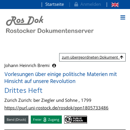
Startseite
Anmelden
zum Inhalt
zum übergeordneten Dokument
Johann Heinrich Bremi
Vorlesungen über einige politische Materien mit
Hinsicht auf unsere Revolution
Drittes Heft
Zürich Zürich: ber Ziegler und Söhne , 1799
https://purl.uni-rostock.de/rosdok/ppn1805733486
Band (Druck)
Freier
Zugang