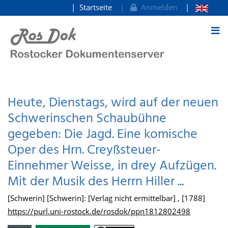
Startseite
Anmelden
zum Inhalt
Heute, Dienstags, wird auf der neuen
Schwerinschen Schaubühne
gegeben: Die Jagd. Eine komische
Oper des Hrn. Creyßsteuer-
Einnehmer Weisse, in drey Aufzügen.
Mit der Musik des Herrn Hiller ...
[Schwerin] [Schwerin]: [Verlag nicht ermittelbar] , [1788]
https://purl.uni-rostock.de/rosdok/ppn1812802498