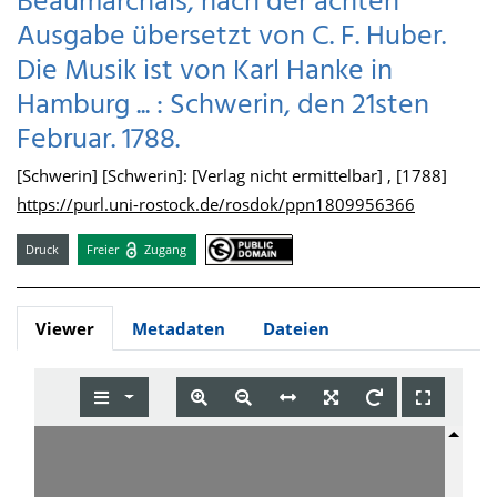
Beaumarchais, nach der ächten
Ausgabe übersetzt von C. F. Huber.
Die Musik ist von Karl Hanke in
Hamburg ... : Schwerin, den 21sten
Februar. 1788.
[Schwerin] [Schwerin]: [Verlag nicht ermittelbar] , [1788]
https://purl.uni-rostock.de/rosdok/ppn1809956366
Druck
Freier
Zugang
Viewer
Metadaten
Dateien