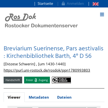
Startseite
Anmelden
zum Inhalt
Breviarium Suerinense, Pars aestivalis
: Kirchenbibliothek Barth, 4° D 56
[Diözese Schwerin] , [um 1430-1440]
https://purl.uni-rostock.de/rosdok/ppn1780993803
Handschrift
Freier
Zugang
Viewer
Metadaten
Dateien