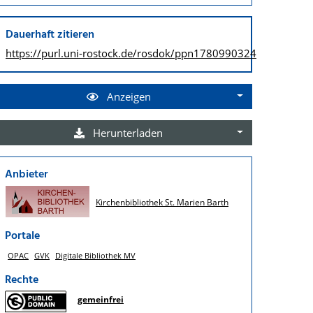
Dauerhaft zitieren
https://purl.uni-rostock.de/
rosdok/ppn1780990324
Anzeigen
Herunterladen
Anbieter
Kirchenbibliothek St. Marien Barth
Portale
OPAC
GVK
Digitale Bibliothek MV
Rechte
gemeinfrei