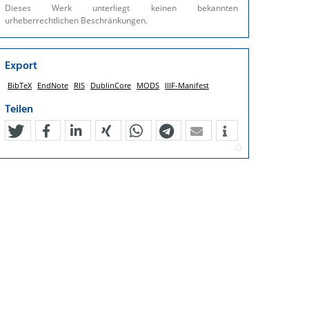
Dieses Werk unterliegt keinen bekannten
urheberrechtlichen Beschränkungen.
Export
BibTeX
EndNote
RIS
DublinCore
MODS
IIIF-Manifest
Teilen
tweet
teilen
mitteilen
teilen
teilen
teilen
mail