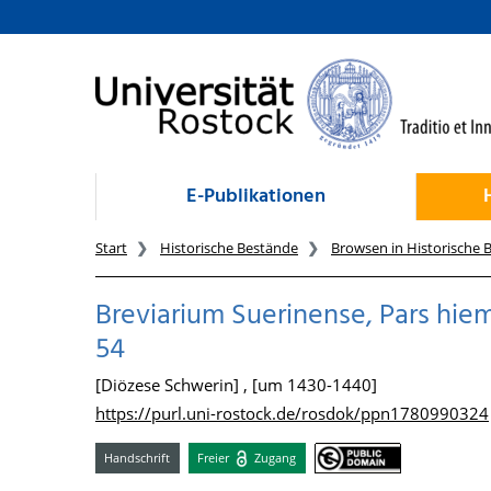
zum Inhalt
E-Publikationen
Start
Historische Bestände
Browsen in Historische 
Breviarium Suerinense, Pars hiema
54
[Diözese Schwerin] , [um 1430-1440]
https://purl.uni-rostock.de/rosdok/ppn1780990324
Handschrift
Freier
Zugang