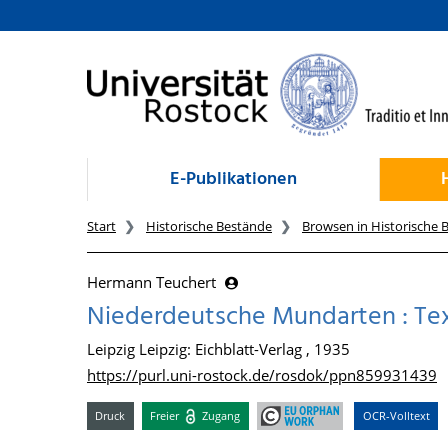
zum Inhalt
E-Publikationen
Start
Historische Bestände
Browsen in Historische 
Hermann Teuchert
Niederdeutsche Mundarten : Text
Leipzig Leipzig: Eichblatt-Verlag , 1935
https://purl.uni-rostock.de/rosdok/ppn859931439
Druck
Freier
Zugang
OCR-Volltext