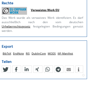
Rechte
Verwaistes Werk EU
Das Werk wurde als verwaistes Werk identifiziert. Es darf
ausschließlich nach den vom deutschen
Urheberrechtsgesetz
festgelegten Bedingungen genutzt
werden.
Export
BibTeX
EndNote
RIS
DublinCore
MODS
IIIF-Manifest
Teilen
tweet
teilen
mitteilen
teilen
teilen
teilen
mail