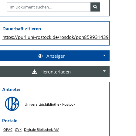
Dauerhaft zitieren
https://purl.uni-rostock.de/
rosdok/ppn859931439
Anzeigen
Herunterladen
Anbieter
Universitätsbibliothek Rostock
Portale
OPAC
GVK
Digitale Bibliothek MV