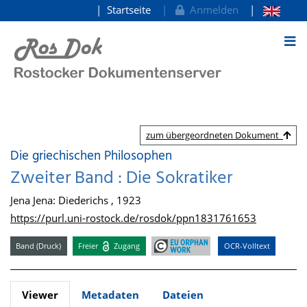
Startseite
Anmelden
zum Inhalt
zum übergeordneten Dokument
Die griechischen Philosophen
Zweiter Band : Die Sokratiker
Jena Jena: Diederichs , 1923
https://purl.uni-rostock.de/rosdok/ppn1831761653
Band (Druck)
Freier
Zugang
OCR-Volltext
Viewer
Metadaten
Dateien