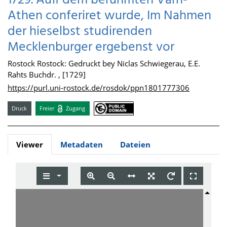
1729. Auff dem berühmten Varn-
Athen conferiret wurde, Im Nahmen
der hieselbst studirenden
Mecklenburger ergebenst vor
Rostock Rostock: Gedruckt bey Niclas Schwiegerau, E.E.
Rahts Buchdr. , [1729]
https://purl.uni-rostock.de/rosdok/ppn1801777306
Druck
Freier
Zugang
Viewer
Metadaten
Dateien