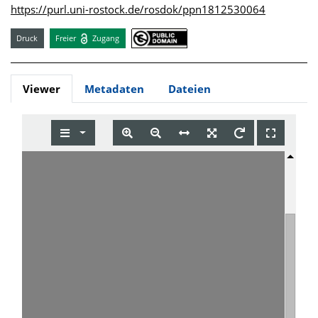
https://purl.uni-rostock.de/rosdok/ppn1812530064
Druck
Freier
Zugang
Viewer
Metadaten
Dateien