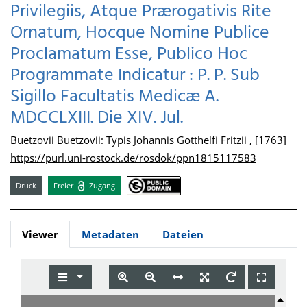
Privilegiis, Atque Prærogativis Rite
Ornatum, Hocque Nomine Publice
Proclamatum Esse, Publico Hoc
Programmate Indicatur : P. P. Sub
Sigillo Facultatis Medicæ A.
MDCCLXIII. Die XIV. Jul.
Buetzovii Buetzovii: Typis Johannis Gotthelfi Fritzii , [1763]
https://purl.uni-rostock.de/rosdok/ppn1815117583
Druck
Freier
Zugang
Viewer
Metadaten
Dateien