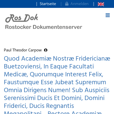
Startseite
Anmelden
zum Inhalt
Paul Theodor Carpow
Quod Academiæ Nostræ Fridericianæ
Buetzoviensi, In Eaque Facultati
Medicæ, Quorumque Interest Felix,
Faustumque Esse Jubeat Supremum
Omnia Dirigens Numen! Sub Auspiciis
Serenissimi Ducis Et Domini, Domini
Friderici, Ducis Regnantis