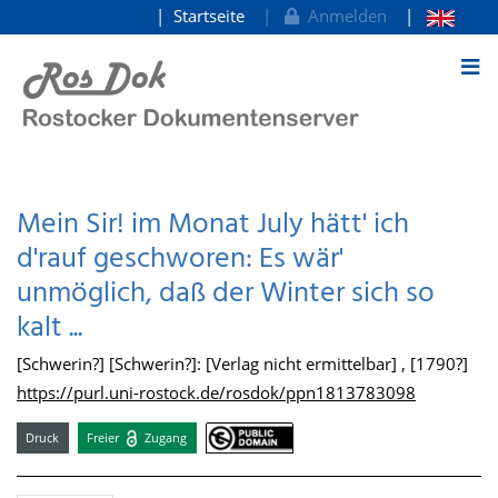
Startseite
Anmelden
zum Inhalt
Mein Sir! im Monat July hätt' ich
d'rauf geschworen: Es wär'
unmöglich, daß der Winter sich so
kalt ...
[Schwerin?] [Schwerin?]: [Verlag nicht ermittelbar] , [1790?]
https://purl.uni-rostock.de/rosdok/ppn1813783098
Druck
Freier
Zugang