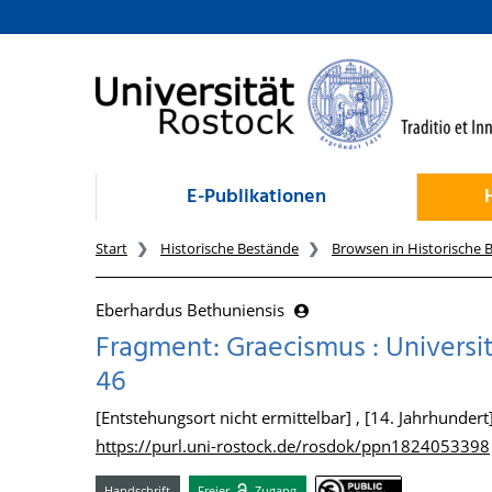
zum Inhalt
E-Publikationen
Start
Historische Bestände
Browsen in Historische 
Eberhardus Bethuniensis
Fragment: Graecismus : Universit
46
[Entstehungsort nicht ermittelbar] , [14. Jahrhundert
https://purl.uni-rostock.de/rosdok/ppn1824053398
Handschrift
Freier
Zugang