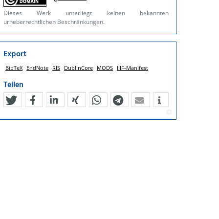
Dieses Werk unterliegt keinen bekannten
urheberrechtlichen Beschränkungen.
Export
BibTeX
EndNote
RIS
DublinCore
MODS
IIIF-Manifest
Teilen
tweet
teilen
mitteilen
teilen
teilen
teilen
mail