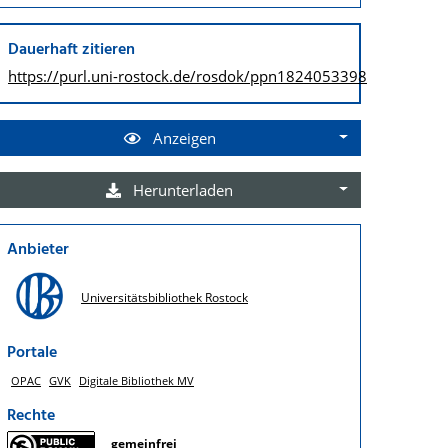
Dauerhaft zitieren
https://purl.uni-rostock.de/
rosdok/ppn1824053398
Anzeigen
Herunterladen
Anbieter
Universitätsbibliothek Rostock
Portale
OPAC
GVK
Digitale Bibliothek MV
Rechte
gemeinfrei