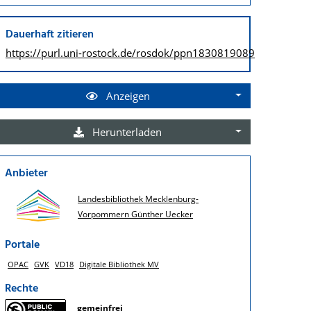
Dauerhaft zitieren
https://purl.uni-rostock.de/
rosdok/ppn1830819089
Anzeigen
Herunterladen
Anbieter
Landesbibliothek Mecklenburg-
Vorpommern Günther Uecker
Portale
OPAC
GVK
VD18
Digitale Bibliothek MV
Rechte
gemeinfrei