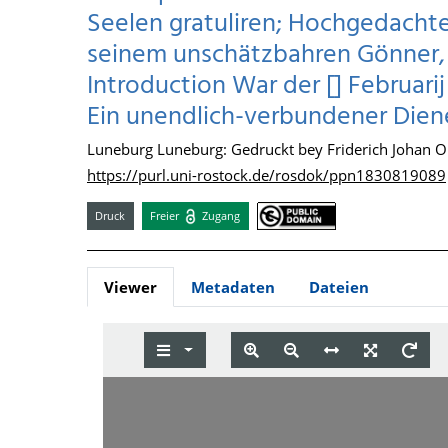
Seelen gratuliren; Hochgedacht
seinem unschätzbahren Gönner,
Introduction War der [] Februari
Ein unendlich-verbundener Dien
Luneburg Luneburg: Gedruckt bey Friderich Johan O
https://purl.uni-rostock.de/rosdok/ppn1830819089
Druck
Freier
Zugang
Viewer
Metadaten
Dateien