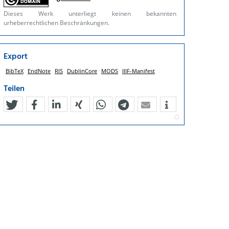
Dieses Werk unterliegt keinen bekannten
urheberrechtlichen Beschränkungen.
Export
BibTeX
EndNote
RIS
DublinCore
MODS
IIIF-Manifest
Teilen
tweet
teilen
mitteilen
teilen
teilen
teilen
mail