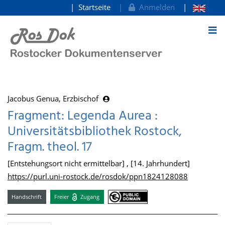
Startseite
Anmelden
zum Inhalt
Jacobus Genua, Erzbischof
Fragment: Legenda Aurea :
Universitätsbibliothek Rostock,
Fragm. theol. 17
[Entstehungsort nicht ermittelbar] , [14. Jahrhundert]
https://purl.uni-rostock.de/rosdok/ppn1824128088
Handschrift
Freier
Zugang