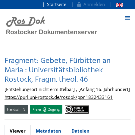
Startseite
Anmelden
zum Inhalt
Fragment: Gebete, Fürbitten an
Maria : Universitätsbibliothek
Rostock, Fragm. theol. 46
[Entstehungsort nicht ermittelbar] , [Anfang 16. Jahrhundert]
https://purl.uni-rostock.de/rosdok/ppn1832433161
Handschrift
Freier
Zugang
Viewer
Metadaten
Dateien