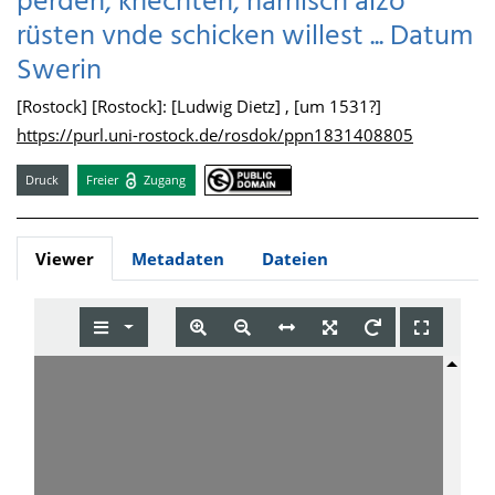
perden, knechten, harnisch alzo
rüsten vnde schicken willest ... Datum
Swerin
[Rostock] [Rostock]: [Ludwig Dietz] , [um 1531?]
https://purl.uni-rostock.de/rosdok/ppn1831408805
Druck
Freier
Zugang
Viewer
Metadaten
Dateien