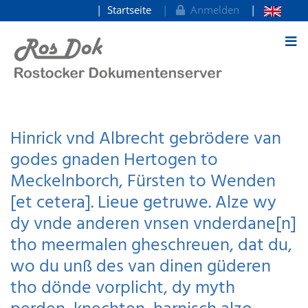
Startseite
Anmelden
zum Inhalt
Hinrick vnd Albrecht gebrödere van
godes gnaden Hertogen to
Meckelnborch, Fürsten to Wenden
[et cetera]. Lieue getruwe. Alze wy
dy vnde anderen vnsen vnderdane[n]
tho meermalen gheschreuen, dat du,
wo du unß des van dinen güderen
tho dönde vorplicht, dy myth