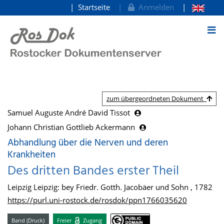
Startseite
Anmelden
zum Inhalt
zum übergeordneten Dokument
Samuel Auguste André David Tissot
Johann Christian Gottlieb Ackermann
Abhandlung über die Nerven und deren
Krankheiten
Des dritten Bandes erster Theil
Leipzig Leipzig: bey Friedr. Gotth. Jacobäer und Sohn , 1782
https://purl.uni-rostock.de/rosdok/ppn1766035620
Band (Druck)
Freier
Zugang