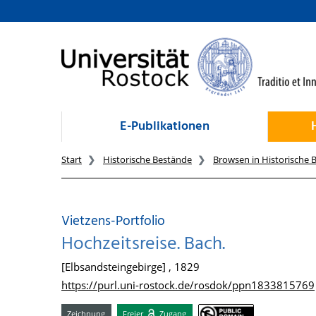
zum Inhalt
E-Publikationen
Start
Historische Bestände
Browsen in Historische 
Vietzens-Portfolio
Hochzeitsreise. Bach.
[Elbsandsteingebirge] , 1829
https://purl.uni-rostock.de/rosdok/ppn1833815769
Zeichnung
Freier
Zugang