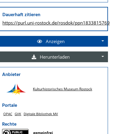
Dauerhaft zitieren
https://purl.uni-rostock.de/
rosdok/ppn1833815769
Anzeigen
Herunterladen
Anbieter
Kulturhistorisches Museum Rostock
Portale
OPAC
GVK
Digitale Bibliothek MV
Rechte
gemeinfrei