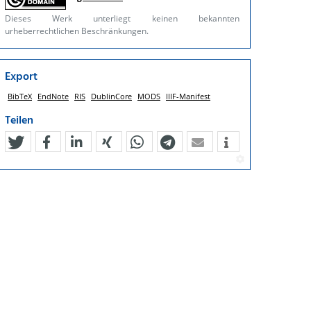
Dieses Werk unterliegt keinen bekannten
urheberrechtlichen Beschränkungen.
Export
BibTeX
EndNote
RIS
DublinCore
MODS
IIIF-Manifest
Teilen
tweet
teilen
mitteilen
teilen
teilen
teilen
mail