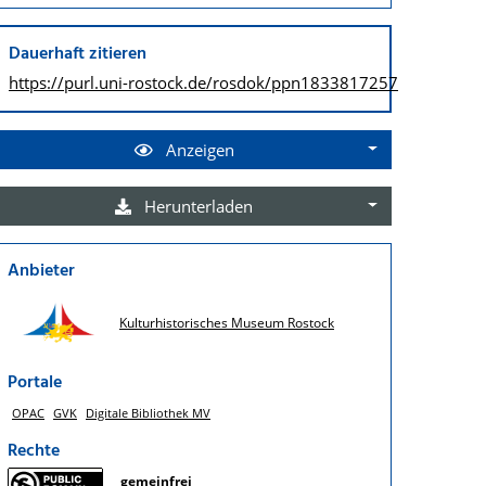
Dauerhaft zitieren
https://purl.uni-rostock.de/
rosdok/ppn1833817257
Anzeigen
Herunterladen
Anbieter
Kulturhistorisches Museum Rostock
Portale
OPAC
GVK
Digitale Bibliothek MV
Rechte
gemeinfrei