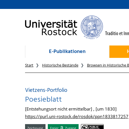
zum Inhalt
E-Publikationen
Start
Historische Bestände
Browsen in Historische 
Vietzens-Portfolio
Poesieblatt
[Entstehungsort nicht ermittelbar] , [um 1830]
https://purl.uni-rostock.de/rosdok/ppn1833817257
Zeichnung
Freier
Zugang