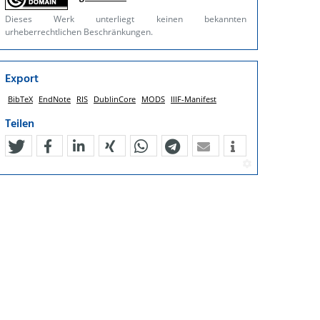
Dieses Werk unterliegt keinen bekannten
urheberrechtlichen Beschränkungen.
Export
BibTeX
EndNote
RIS
DublinCore
MODS
IIIF-Manifest
Teilen
tweet
teilen
mitteilen
teilen
teilen
teilen
mail