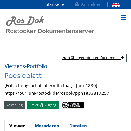
Startseite
Anmelden
zum Inhalt
zum übergeordneten Dokument
Vietzens-Portfolio
Poesieblatt
[Entstehungsort nicht ermittelbar] , [um 1830]
https://purl.uni-rostock.de/rosdok/ppn1833817257
Zeichnung
Freier
Zugang
Viewer
Metadaten
Dateien