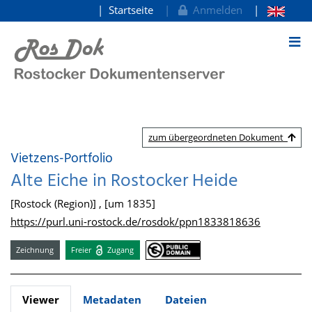
Startseite
Anmelden
zum Inhalt
zum übergeordneten Dokument
Vietzens-Portfolio
Alte Eiche in Rostocker Heide
[Rostock (Region)] , [um 1835]
https://purl.uni-rostock.de/rosdok/ppn1833818636
Zeichnung
Freier
Zugang
Viewer
Metadaten
Dateien