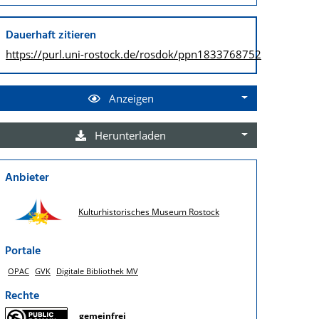
Dauerhaft zitieren
https://purl.uni-rostock.de/
rosdok/ppn1833768752
Anzeigen
Herunterladen
Anbieter
Kulturhistorisches Museum Rostock
Portale
OPAC
GVK
Digitale Bibliothek MV
Rechte
gemeinfrei