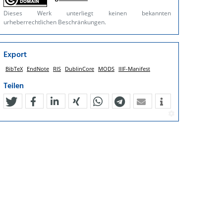
Dieses Werk unterliegt keinen bekannten
urheberrechtlichen Beschränkungen.
Export
BibTeX
EndNote
RIS
DublinCore
MODS
IIIF-Manifest
Teilen
tweet
teilen
mitteilen
teilen
teilen
teilen
mail