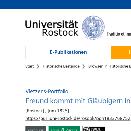
zum Inhalt
E-Publikationen
Start
Historische Bestände
Browsen in Historische 
Vietzens-Portfolio
Freund kommt mit Gläubigern i
[Rostock] , [um 1825]
https://purl.uni-rostock.de/rosdok/ppn1833768752
Zeichnung
Freier
Zugang