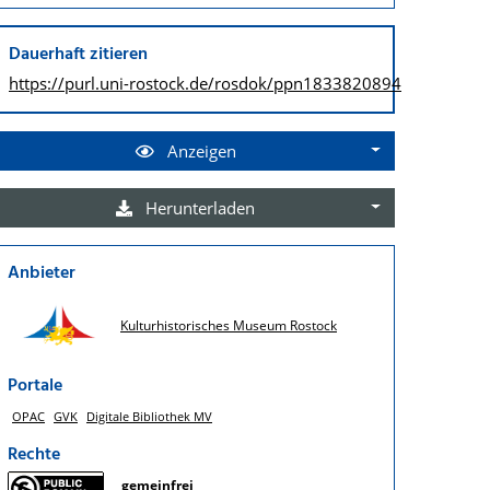
Dauerhaft zitieren
https://purl.uni-rostock.de/
rosdok/ppn1833820894
Anzeigen
Herunterladen
Anbieter
Kulturhistorisches Museum Rostock
Portale
OPAC
GVK
Digitale Bibliothek MV
Rechte
gemeinfrei