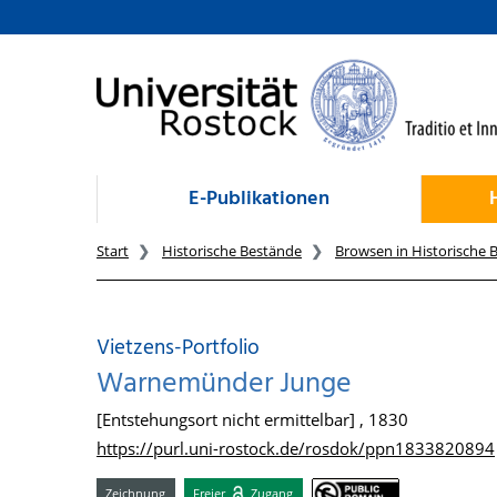
zum Inhalt
E-Publikationen
Start
Historische Bestände
Browsen in Historische 
Vietzens-Portfolio
Warnemünder Junge
[Entstehungsort nicht ermittelbar] , 1830
https://purl.uni-rostock.de/rosdok/ppn1833820894
Zeichnung
Freier
Zugang