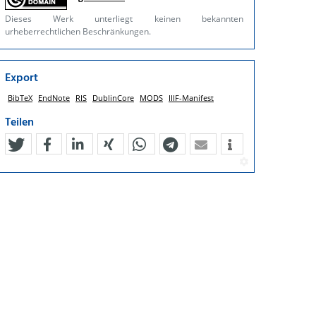
Dieses Werk unterliegt keinen bekannten
urheberrechtlichen Beschränkungen.
Export
BibTeX
EndNote
RIS
DublinCore
MODS
IIIF-Manifest
Teilen
tweet
teilen
mitteilen
teilen
teilen
teilen
mail