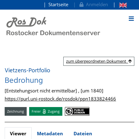
Startseite
Anmelden
zum Inhalt
zum übergeordneten Dokument
Vietzens-Portfolio
Bedrohung
[Entstehungsort nicht ermittelbar] , [um 1840]
https://purl.uni-rostock.de/rosdok/ppn1833824466
Zeichnung
Freier
Zugang
Viewer
Metadaten
Dateien