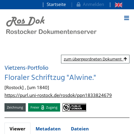
Startseite
Anmelden
zum Inhalt
zum übergeordneten Dokument
Vietzens-Portfolio
Floraler Schriftzug "Alwine."
[Rostock] , [um 1840]
https://purl.uni-rostock.de/rosdok/ppn1833824679
Zeichnung
Freier
Zugang
Viewer
Metadaten
Dateien