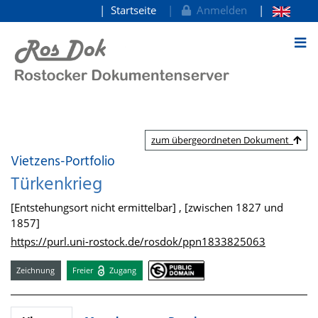
Startseite
Anmelden
zum Inhalt
zum übergeordneten Dokument
Vietzens-Portfolio
Türkenkrieg
[Entstehungsort nicht ermittelbar] , [zwischen 1827 und
1857]
https://purl.uni-rostock.de/rosdok/ppn1833825063
Zeichnung
Freier
Zugang