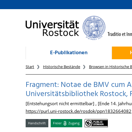
zum Inhalt
E-Publikationen
Start
Historische Bestände
Browsen in Historische 
Fragment: Notae de BMV cum Au
Universitätsbibliothek Rostock, 
[Entstehungsort nicht ermittelbar] , [Ende 14. Jahrhu
https://purl.uni-rostock.de/rosdok/ppn1832664082
Handschrift
Freier
Zugang