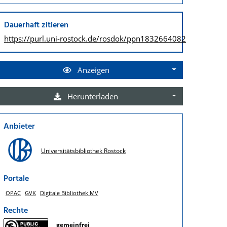
Dauerhaft zitieren
https://purl.uni-rostock.de/
rosdok/ppn1832664082
Anzeigen
Herunterladen
Anbieter
Universitätsbibliothek Rostock
Portale
OPAC
GVK
Digitale Bibliothek MV
Rechte
gemeinfrei