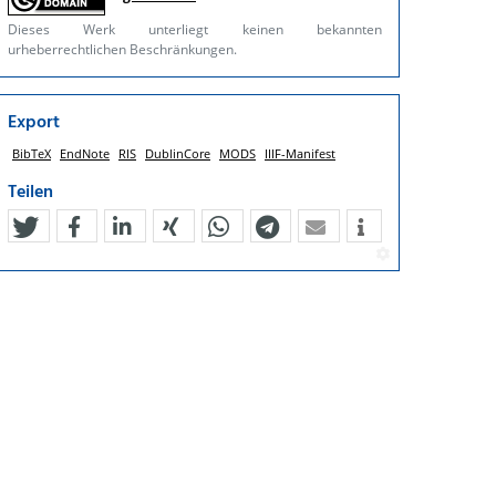
Dieses Werk unterliegt keinen bekannten
urheberrechtlichen Beschränkungen.
Export
BibTeX
EndNote
RIS
DublinCore
MODS
IIIF-Manifest
Teilen
tweet
teilen
mitteilen
teilen
teilen
teilen
mail