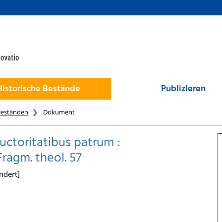
Historische Bestände
Publizieren
Beständen
Dokument
ctoritatibus patrum :
Fragm. theol. 57
ndert]