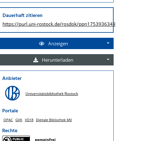
Dauerhaft zitieren
https://purl.uni-rostock.de/
rosdok/ppn1753936349
Anzeigen
Herunterladen
Anbieter
Universitätsbibliothek Rostock
Portale
OPAC
GVK
VD18
Digitale Bibliothek MV
Rechte
gemeinfrei