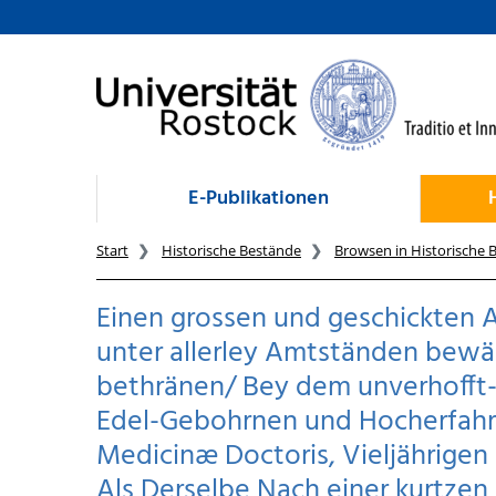
zum Inhalt
E-Publikationen
Start
Historische Bestände
Browsen in Historische 
Einen grossen und geschickten A
unter allerley Amtständen bew
bethränen/ Bey dem unverhofft-
Edel-Gebohrnen und Hocherfahr
Medicinæ Doctoris, Vieljährigen 
Als Derselbe Nach einer kurtzen K