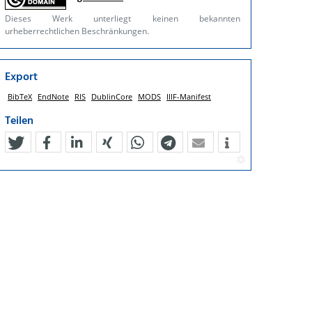
Dieses Werk unterliegt keinen bekannten
urheberrechtlichen Beschränkungen.
Export
BibTeX
EndNote
RIS
DublinCore
MODS
IIIF-Manifest
Teilen
tweet
teilen
mitteilen
teilen
teilen
teilen
mail