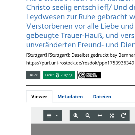
Christo seelig entschlieff/ Und 
Leydwesen zur Ruhe gebracht w
Verstorbenen vor alle Liebe und 
gebeugte Trauer-Hauß, und versi
unveränderten Freund- und Dien
[Stuttgart] [Stuttgart]: Daselbst gedruckt bey Bernha
https://purl.uni-rostock.de/rosdok/ppn1753936349
Druck
Freier
Zugang
Viewer
Metadaten
Dateien