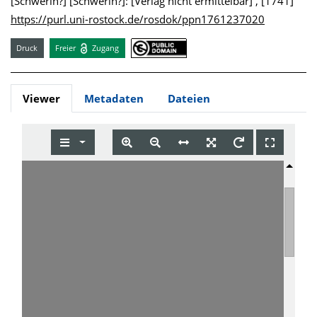
[Schwerin?] [Schwerin?]: [Verlag nicht ermittelbar] , [1741]
https://purl.uni-rostock.de/rosdok/ppn1761237020
Druck
Freier
Zugang
Viewer
Metadaten
Dateien