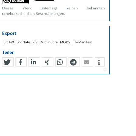
Dieses Werk unterliegt keinen bekannten
urheberrechtlichen Beschränkungen.
Export
BibTeX
EndNote
RIS
DublinCore
MODS
IIIF-Manifest
Teilen
tweet
teilen
mitteilen
teilen
teilen
teilen
mail