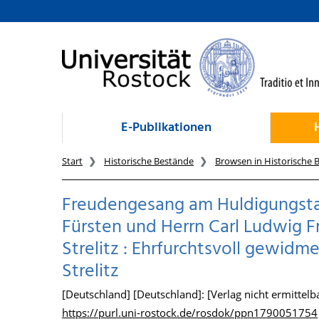
zum Inhalt
E-Publikationen
Start
Historische Bestände
Browsen in Historische 
Freudengesang am Huldigungsta
Fürsten und Herrn Carl Ludwig F
Strelitz : Ehrfurchtsvoll gewidm
Strelitz
[Deutschland] [Deutschland]: [Verlag nicht ermittelba
https://purl.uni-rostock.de/rosdok/ppn1790051754