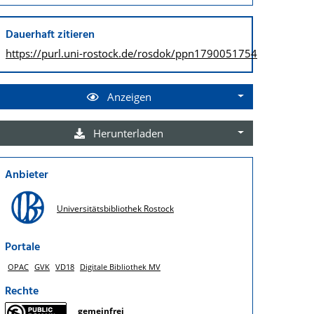
Dauerhaft zitieren
https://purl.uni-rostock.de/
rosdok/ppn1790051754
Anzeigen
Herunterladen
Anbieter
Universitätsbibliothek Rostock
Portale
OPAC
GVK
VD18
Digitale Bibliothek MV
Rechte
gemeinfrei