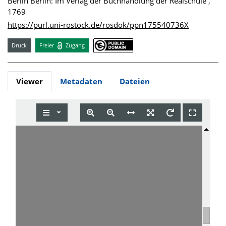
Berlin Berlin: Im Verlag der Buchhandlung der Realschule ,
1769
https://purl.uni-rostock.de/rosdok/ppn175540736X
Druck
Freier
Zugang
Viewer
Metadaten
Dateien