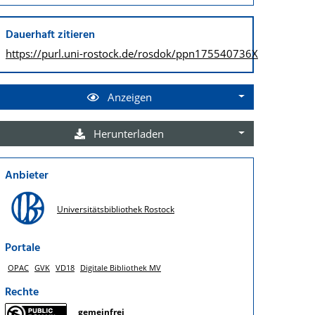
Dauerhaft zitieren
https://purl.uni-rostock.de/
rosdok/ppn175540736X
Anzeigen
Herunterladen
Anbieter
Universitätsbibliothek Rostock
Portale
OPAC
GVK
VD18
Digitale Bibliothek MV
Rechte
gemeinfrei