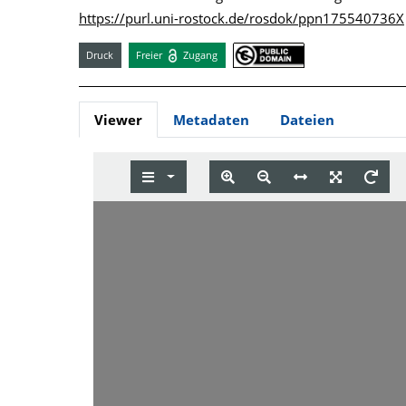
https://purl.uni-rostock.de/rosdok/ppn175540736X
Druck
Freier
Zugang
Viewer
Metadaten
Dateien