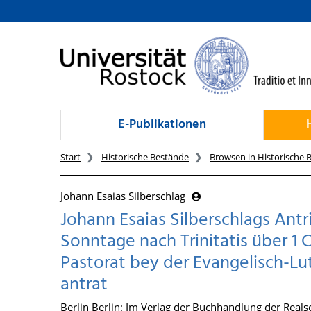
zum Inhalt
E-Publikationen
Start
Historische Bestände
Browsen in Historische 
Johann Esaias Silberschlag
Johann Esaias Silberschlags Antr
Sonntage nach Trinitatis über 1 Co
Pastorat bey der Evangelisch-Lu
antrat
Berlin Berlin: Im Verlag der Buchhandlung der Reals