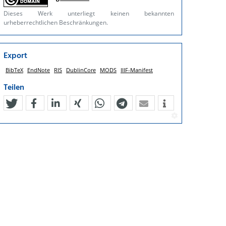
Dieses Werk unterliegt keinen bekannten
urheberrechtlichen Beschränkungen.
Export
BibTeX
EndNote
RIS
DublinCore
MODS
IIIF-Manifest
Teilen
tweet
teilen
mitteilen
teilen
teilen
teilen
mail