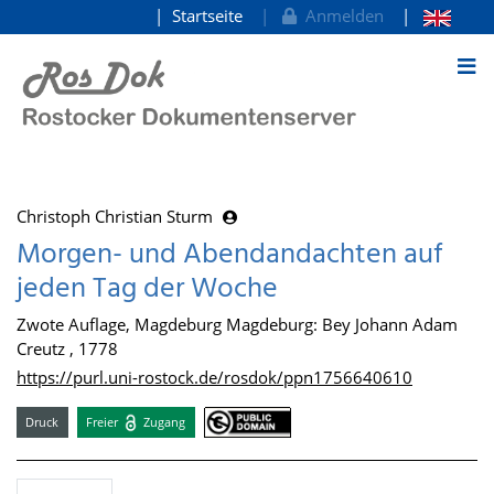
Startseite
Anmelden
zum Inhalt
Christoph Christian Sturm
Morgen- und Abendandachten auf
jeden Tag der Woche
Zwote Auflage, Magdeburg Magdeburg: Bey Johann Adam
Creutz , 1778
https://purl.uni-rostock.de/rosdok/ppn1756640610
Druck
Freier
Zugang